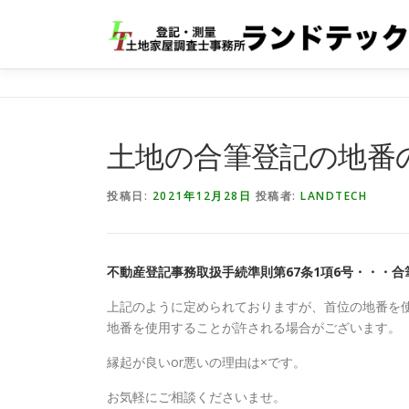
コ
ン
テ
ン
ツ
へ
ス
土地の合筆登記の地番
キ
ッ
投稿日:
2021年12月28日
投稿者:
LANDTECH
プ
不動産登記事務取扱手続準則第67条1項6号・・・
上記のように定められておりますが、首位の地番を
地番を使用することが許される場合がございます。
縁起が良いor悪いの理由は×です。
お気軽にご相談くださいませ。