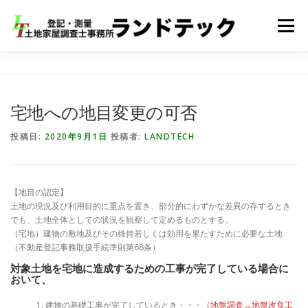
コ
ン
メニュー
テ
ン
ツ
へ
HOME
会社概要
業務内容
料金・依頼の流れ
ス
キ
宅地への地目変更の可否
ッ
プ
お問い合わせ
アクセス
投稿日:
2020年9月1日
投稿者:
LANDTECH
【地目の認定】
土地の現況及び利用目的に重点を置き、部分的にわずかな差異の存するとき
でも、土地全体としての状況を観察して定めるものとする。
（宅地）建物の敷地及びその維持若しくは効用を果たすために必要な土地
（不動産登記事務取扱手続準則第68条）
対象土地を宅地に造成するための工事が完了している場合に
おいて、
建物の基礎工事が完了しているとき
・・・（地盤調査→地盤改良工