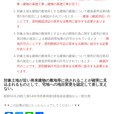
事→建物の基礎工事→建物の基礎工事が完了）
対象土地を建物の敷地等とする建物の建築について建築基準法第6条
第1項の規定による確認がされているとき
・・・建築（確認済証）の
ことです。原則確認済証の原本を法務局に提示する必要がありま
す。
対象土地を建物の敷地等とするための開発行為に関する都市計画法
第29条の規定による都道府県知事の許可がされているとき
・・・開
発許可のことです。原則開発許可証の原本を法務局に提示する必要
があります。
対象土地を建物の敷地等とする建物の建築について都市計画法第43
条の規定による都道府県知事の許可がされているとき
・・・建築許
可のことです。原則建築許可証の原本を法務局に提示する必要があ
ります。
対象土地が近い将来建物の敷地等に供されることが確実に見
込まれるものとして、宅地への地目変更を認定して差し支え
ない。
昭和56.8.28民三第5403号民事局第3課長依命通知から一部引用
▼▼この記事が役にたったらシェアしてください！▼▼