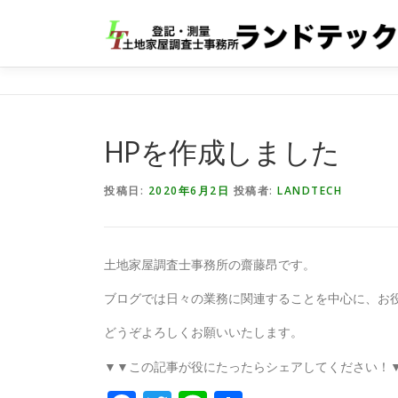
コ
ン
テ
ン
ツ
へ
ス
HPを作成しました
キ
ッ
投稿日:
2020年6月2日
投稿者:
LANDTECH
プ
土地家屋調査士事務所の齋藤昂です。
ブログでは日々の業務に関連することを中心に、お
どうぞよろしくお願いいたします。
▼▼この記事が役にたったらシェアしてください！