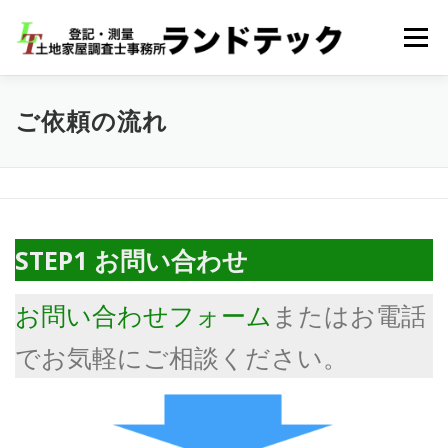
コ
ン
メニュー
テ
ン
ツ
へ
HOME
会社概要
業務内容
料金・依頼の流れ
ご依頼の流れ
ス
キ
ッ
プ
お問い合わせ
アクセス
STEP1
お問い合わせ
お問い合わせフォーム
またはお電話
でお気軽にご相談ください。